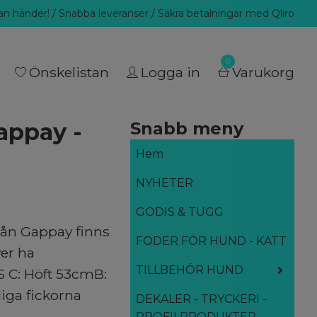
llan händer! / Snabba leveranser / Säkra betalningar med Qliro
0
Önskelistan
Logga in
Varukorg
appay -
Snabb meny
Hem
NYHETER
GODIS & TUGG
rån Gappay finns
FODER FÖR HUND - KATT
ver ha
TILLBEHÖR HUND
-S C: Höft 53cmB:
iga fickorna
DEKALER - TRYCKERI -
PROFILPRODUKTER