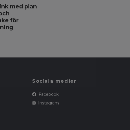
ink med plan
Vetbeds - Ljusgrå med
och
röda stjärnor och
ke för
gummerad baksida.
ning
349 kr
Sociala medier
Facebook
Instagram