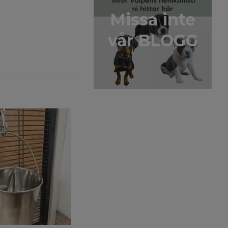
Missa inte
vår BLOGG