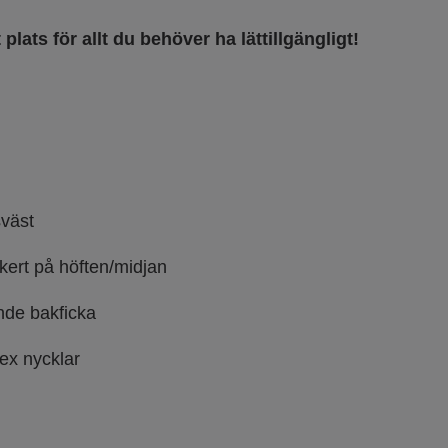
lats för allt du behöver ha lättillgängligt!
sväst
äkert på höften/midjan
nde bakficka
tex nycklar