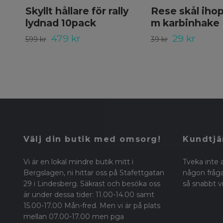
Skyllt hållare för rally
Rese skål ihop
lydnad 10pack
m karbinhake
479 kr
29 kr
599 kr
39 kr
Välj din butik med omsorg!
Kundtjä
Vi är en lokal mindre butik mitt i
Tveka inte 
Bergslagen, ni hittar oss på Stafettgatan
någon fråga 
29 i Lindesberg. Säkrast och besöka oss
så snabbt vi
är under dessa tider: 11.00-14.00 samt
15.00-17.00 Mån-fred. Men vi är på plats
mellan 07.00-17.00 men pga