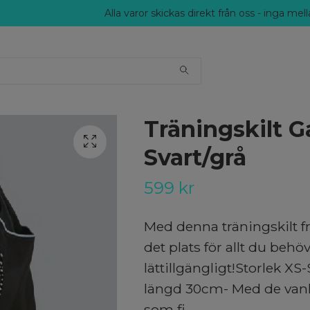
Alla varor skickas direkt från oss - inga me
Träningskilt G
Svart/grå
599 kr
Med denna träningskilt f
det plats för allt du behö
lättillgängligt!Storlek XS
längd 30cm- Med de vanl
som fi