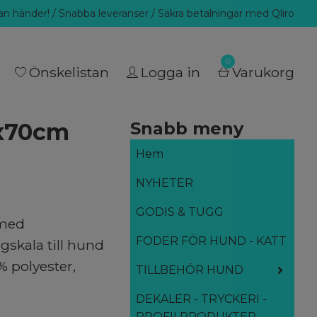
llan händer! / Snabba leveranser / Säkra betalningar med Qliro
0
Önskelistan
Logga in
Varukorg
0x70cm
Snabb meny
Hem
NYHETER
GODIS & TUGG
 med
FODER FÖR HUND - KATT
gskala till hund
% polyester,
TILLBEHÖR HUND
DEKALER - TRYCKERI -
PROFILPRODUKTER