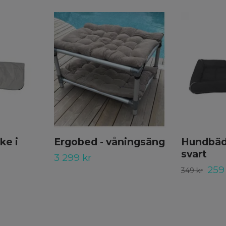
ke i
Ergobed - våningsäng
Hundbädd
svart
3 299 kr
259
349 kr