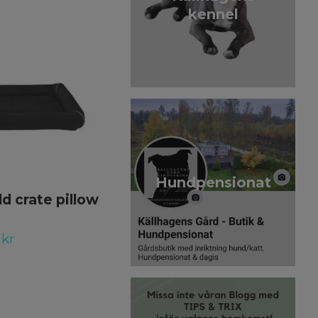
kennel
Hundpensionat
 crate pillow
Ergosoft bedd till
Ergobeds med
stjärnor
 kr
249 kr
349 kr