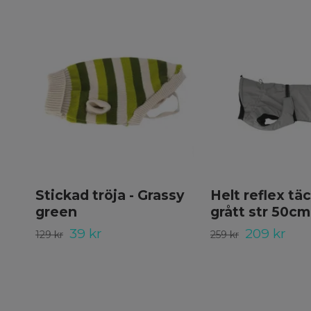
Stickad tröja - Grassy
Helt reflex täc
green
grått str 50cm
39 kr
209 kr
129 kr
259 kr