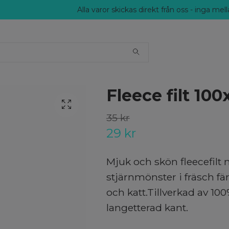
Alla varor skickas direkt från oss - inga me
Fleece filt 10
35 kr
29 kr
Mjuk och skön fleecefilt
stjärnmönster i fräsch fär
och katt.Tillverkad av 100
langetterad kant.