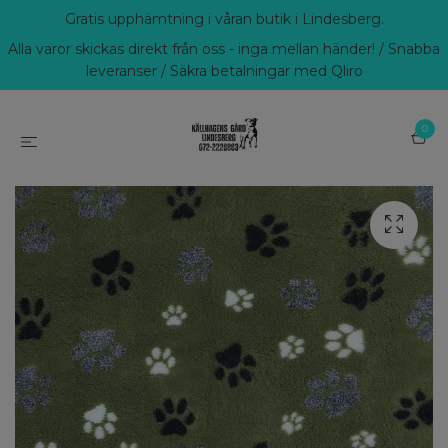
Gratis upphämtning i våran butik i Lindesberg.
Alla varor skickas direkt från oss - inga mellan händer! / Snabba
leveranser / Säkra betalningar med Qliro
0