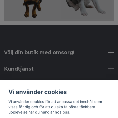
Välj din butik med omsorg!
Kundtjänst
Läs mer
Vi använder cookies
Sociala medier
Vi använder cookies för att anpassa det innehåll som
visas för dig och för att du ska få bästa tänkbara
upplevelse när du handlar hos oss.