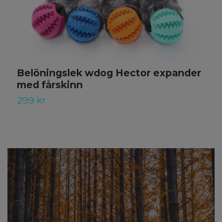
Belöningslek wdog Hector expander
med fårskinn
299 kr
2