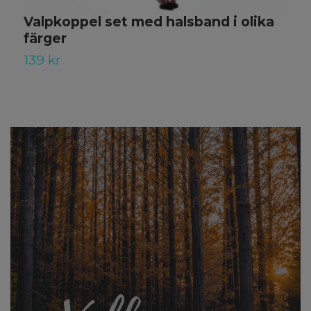
Valpkoppel set med halsband i olika
V
färger
8
139 kr