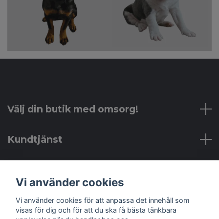
Välj din butik med omsorg!
Kundtjänst
Läs mer
Vi använder cookies
Sociala medier
Vi använder cookies för att anpassa det innehåll som
visas för dig och för att du ska få bästa tänkbara