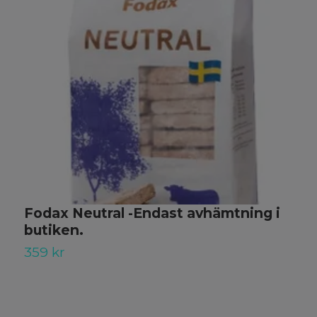
Fodax Neutral -Endast avhämtning i
S
butiken.
2
359 kr