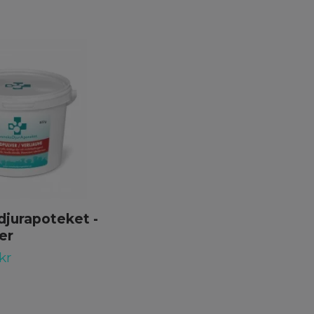
jurapoteket -
Kattfoder kyckling
er
med ris - Källhagens
gård
kr
499 kr
489 kr