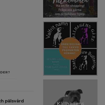
ODER?
ch pälsvård
Källhagens