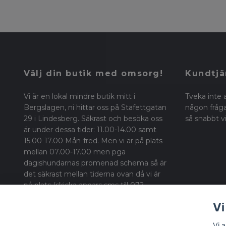
Välj din butik med omsorg!
Kundtjä
Vi är en lokal mindre butik mitt i
Tveka inte 
Bergslagen, ni hittar oss på Stafettgatan
någon fråga 
29 i Lindesberg. Säkrast och besöka oss
så snabbt vi
är under dessa tider: 11.00-14.00 samt
15.00-17.00 Mån-fred. Men vi är på plats
mellan 07.00-17.00 men pga
dagishundarnas promenad schema så är
det säkrast mellan tiderna ovan då vi är
på plats (skicka annars sms till 072-
1471634 med önskad besökstid). Alla varor
Vi
skickas direkt från oss - inga mellan
händer!
Vi 