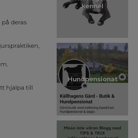
kennel
 på deras
urspraktiken,
lem.
Hundpensionat
 hjälpa till