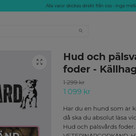
Alla varor skickas direkt från oss - inga me
Hud och pälsv
foder - Källha
1 299 kr
1 099 kr
Har du en hund som är kä
då ska du absolut läsa v
Hud och pälsvårds foder.
VETERINÄRGODKÄND. 