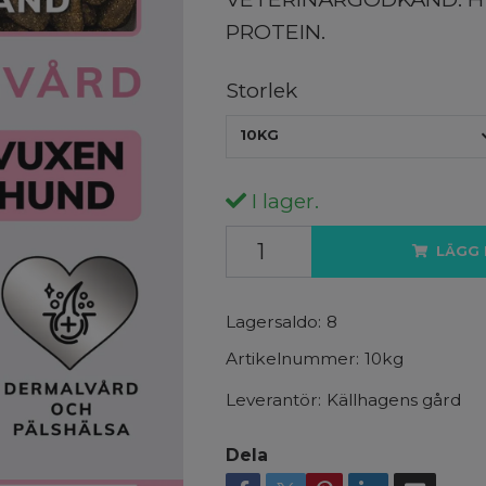
PROTEIN.
Storlek
10KG
I lager.
LÄGG 
Lagersaldo:
8
Artikelnummer:
10kg
Leverantör:
Källhagens gård
Dela