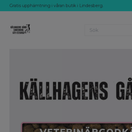
Gratis upphämtning i våran butik i Lindesberg.