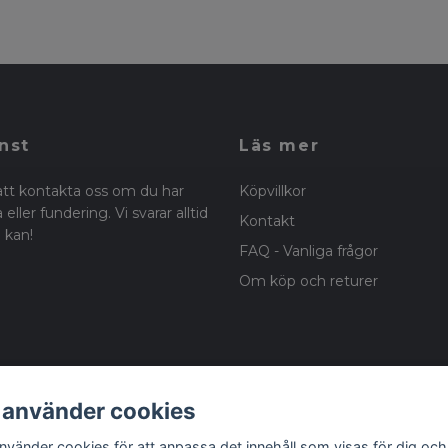
nst
Läs mer
att kontakta oss om du har
Köpvillkor
eller fundering. Vi svarar alltid
Kontakt
 kan!
FAQ - Vanliga frågor
Om köp och returer
 använder cookies
använder cookies för att anpassa det innehåll som visas för dig och