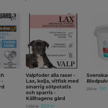
ch
Valpfoder alla raser -
Svenskad
 -
Lax, kolja, vitfisk med
Blodpulv
rd
smarrig sötpotatis
190 
239 kr
och sparris -
Källhagens gård
859 kr
1 050 kr