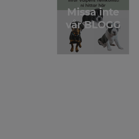
Missa inte
vår BLOGG