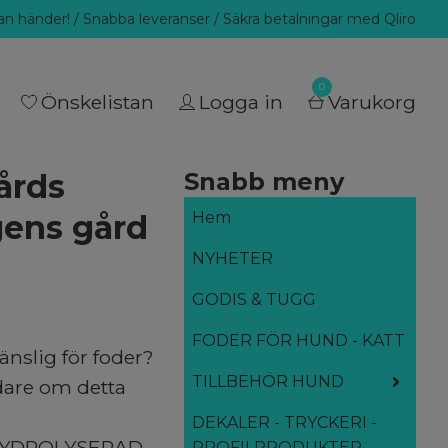
llan händer! / Snabba leveranser / Säkra betalningar med Qliro
0
Önskelistan
Logga in
Varukorg
årds
Snabb meny
gens gård
Hem
NYHETER
GODIS & TUGG
FODER FÖR HUND - KATT
nslig för foder?
TILLBEHÖR HUND
idare om detta
DEKALER - TRYCKERI -
HYDROLYSERAD
PROFILPRODUKTER