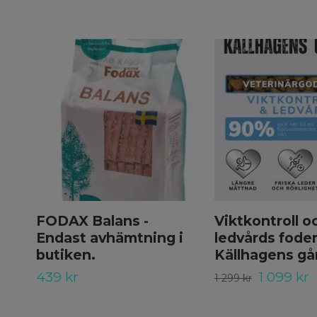
FODAX Balans -
Viktkontroll o
Endast avhämtning i
ledvårds foder
butiken.
Källhagens gå
439 kr
1 099 kr
1 299 kr