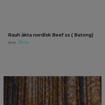
Rauh äkta nordisk Beef xs ( Batong)
ä
39 kr
39 kr
7