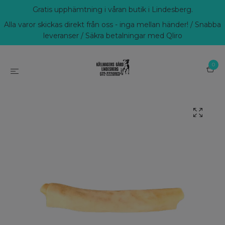
Gratis upphämtning i våran butik i Lindesberg.
Alla varor skickas direkt från oss - inga mellan händer! / Snabba
leveranser / Säkra betalningar med Qliro
0