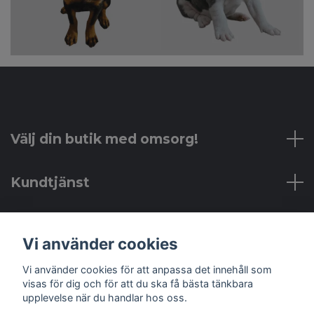
Välj din butik med omsorg!
Kundtjänst
Läs mer
Vi använder cookies
Sociala medier
Vi använder cookies för att anpassa det innehåll som
visas för dig och för att du ska få bästa tänkbara
upplevelse när du handlar hos oss.