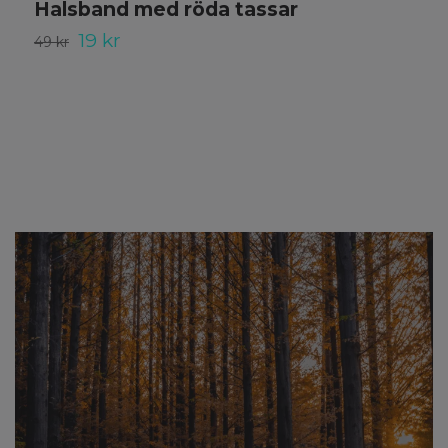
Halsband med röda tassar
19 kr
49 kr
1